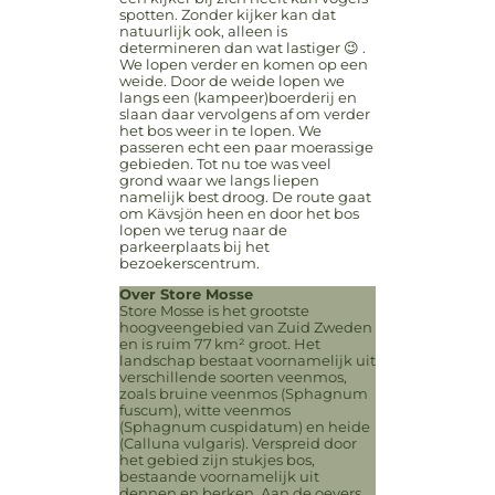
spotten. Zonder kijker kan dat
natuurlijk ook, alleen is
determineren dan wat lastiger 😉 .
We lopen verder en komen op een
weide. Door de weide lopen we
langs een (kampeer)boerderij en
slaan daar vervolgens af om verder
het bos weer in te lopen. We
passeren echt een paar moerassige
gebieden. Tot nu toe was veel
grond waar we langs liepen
namelijk best droog. De route gaat
om Kävsjön heen en door het bos
lopen we terug naar de
parkeerplaats bij het
bezoekerscentrum.
Over Store Mosse
Store Mosse is het grootste
hoogveengebied van Zuid Zweden
en is ruim 77 km² groot. Het
landschap bestaat voornamelijk uit
verschillende soorten veenmos,
zoals bruine veenmos (Sphagnum
fuscum), witte veenmos
(Sphagnum cuspidatum) en heide
(Calluna vulgaris). Verspreid door
het gebied zijn stukjes bos,
bestaande voornamelijk uit
dennen en berken. Aan de oevers