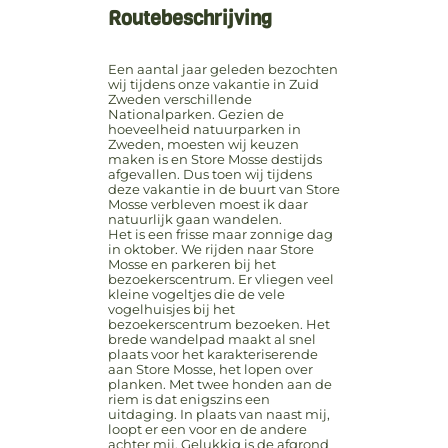
Routebeschrijving
Een aantal jaar geleden bezochten
wij tijdens onze vakantie in Zuid
Zweden verschillende
Nationalparken. Gezien de
hoeveelheid natuurparken in
Zweden, moesten wij keuzen
maken is en Store Mosse destijds
afgevallen. Dus toen wij tijdens
deze vakantie in de buurt van Store
Mosse verbleven moest ik daar
natuurlijk gaan wandelen.
Het is een frisse maar zonnige dag
in oktober. We rijden naar Store
Mosse en parkeren bij het
bezoekerscentrum. Er vliegen veel
kleine vogeltjes die de vele
vogelhuisjes bij het
bezoekerscentrum bezoeken. Het
brede wandelpad maakt al snel
plaats voor het karakteriserende
aan Store Mosse, het lopen over
planken. Met twee honden aan de
riem is dat enigszins een
uitdaging. In plaats van naast mij,
loopt er een voor en de andere
achter mij. Gelukkig is de afgrond