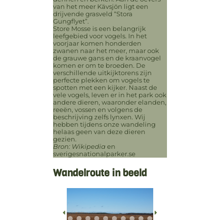
van het meer Kävsjön ligt een
drijvende grasveld “Stora
Gungflyet”.
Store Mosse is een belangrijk
leefgebied voor vogels. In het
voorjaar komen honderden
zwanen naar het meer, maar ook
de grauwe gans en de kraanvogel
komen er om te broeden. De
verschillende uitkijktorens zijn
perfecte plekken om vogels te
spotten met een kijker. Naast de
vele vogels, leven er in het park ook
andere dieren, waaronder elanden,
reeën, vossen en volgens de
beschrijving zelfs lynxen. Wij
hebben tijdens onze wandeling
helaas geen van deze dieren
gezien.
Bron: Wikipedia
en
sverigesnationalparker.se
Wandelroute in beeld