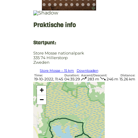
Praktische info
Startpunt:
Store Mosse nationalpark
335 74 Hillerstorp
Zweden
Store Mosse – 15 km
Downloaden
Time:
Duration:
Ascent/Descent:
Distance:
19-10-2022, 11:45
04:35:29
283 m
246 m
15.26 km
+
−