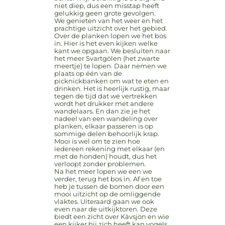
niet diep, dus een misstap heeft
gelukkig geen grote gevolgen.
We genieten van het weer en het
prachtige uitzicht over het gebied.
Over de planken lopen we het bos
in. Hier is het even kijken welke
kant we opgaan. We besluiten naar
het meer Svartgölen (het zwarte
meertje) te lopen. Daar nemen we
plaats op één van de
picknickbanken om wat te eten en
drinken. Het is heerlijk rustig, maar
tegen de tijd dat we vertrekken
wordt het drukker met andere
wandelaars. En dan zie je het
nadeel van een wandeling over
planken, elkaar passeren is op
sommige delen behoorlijk krap.
Mooi is wel om te zien hoe
iedereen rekening met elkaar (en
met de honden) houdt, dus het
verloopt zonder problemen.
Na het meer lopen we een we
verder, terug het bos in. Af en toe
heb je tussen de bomen door een
mooi uitzicht op de omliggende
vlaktes. Uiteraard gaan we ook
even naar de uitkijktoren. Deze
biedt een zicht over Kävsjön en wie
een kijker bij zich heeft kan vogels