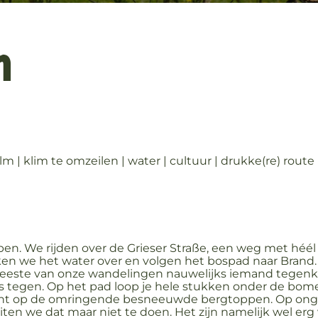
m
 | klim te omzeilen | water | cultuur | drukke(re) route 
en. We rijden over de Grieser Straße, een weg met héél
teken we het water over en volgen het bospad naar Brand
e meeste van onze wandelingen nauwelijks iemand tegen
 tegen. Op het pad loop je hele stukken onder de bomen
icht op de omringende besneeuwde bergtoppen. Op ong
ten we dat maar niet te doen. Het zijn namelijk wel erg v