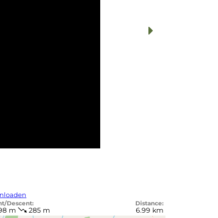
nloaden
nt/Descent:
Distance:
98 m
285 m
6.99 km