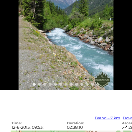
Brand – 7 km
Dow
Time:
Duration:
Asce
12-6-2015, 09:53:
02:38:10
2