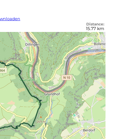
wnloaden
Distance:
15.77 km