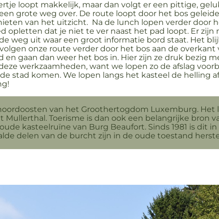
ertje loopt makkelijk, maar dan volgt er een pittige, gelu
n grote weg over. De route loopt door het bos geleidel
eten van het uitzicht. Na de lunch lopen verder door
opletten dat je niet te ver naast het pad loopt. Er zijn 
e weg uit waar een groot informatie bord staat. Het bl
rvolgen onze route verder door het bos aan de overkan
d en gaan dan weer het bos in. Hier zijn ze druk bezig
aar deze werkzaamheden, want we lopen zo de afslag voo
de stad komen. We lopen langs het kasteel de helling af
ng!
 noordoosten van het Groothertogdom Luxemburg. Het l
et Mullerthal. Toerisme is dan ook een belangrijke bron 
r oude kasteelruïne van Burg Beaufort. Sinds 1981 is dit
de delen van de burcht zijn in de oude toestand herste