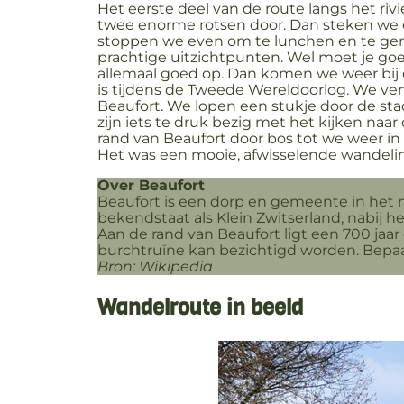
Het eerste deel van de route langs het rivi
twee enorme rotsen door. Dan steken we ee
stoppen we even om te lunchen en te geni
prachtige uitzichtpunten. Wel moet je goed 
allemaal goed op. Dan komen we weer bij d
is tijdens de Tweede Wereldoorlog. We ve
Beaufort. We lopen een stukje door de sta
zijn iets te druk bezig met het kijken n
rand van Beaufort door bos tot we weer in 
Het was een mooie, afwisselende wandeli
Over Beaufort
Beaufort is een dorp en gemeente in het
bekendstaat als Klein Zwitserland, nabij h
Aan de rand van Beaufort ligt een 700 jaa
burchtruïne kan bezichtigd worden. Bepaal
Bron: Wikipedia
Wandelroute in beeld