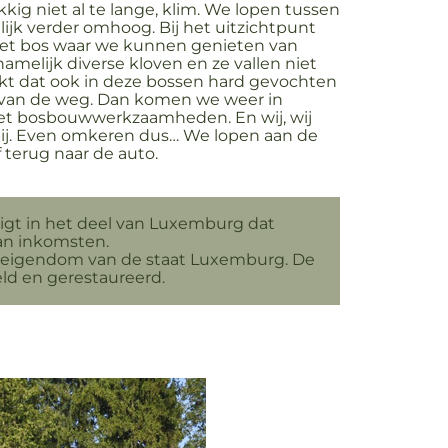
kkig niet al te lange, klim. We lopen tussen
ijk verder omhoog. Bij het uitzichtpunt
 het bos waar we kunnen genieten van
namelijk diverse kloven en ze vallen niet
ijkt dat ook in deze bossen hard gevochten
t van de weg. Dan komen we weer in
 met bosbouwwerkzaamheden. En wij, wij
rbij. Even omkeren dus… We lopen aan de
 terug naar de auto.
igt in het deel van Luxemburg dat
van inkomsten.
 in eigendom van de staat Luxemburg. De
ld en gerestaureerd.