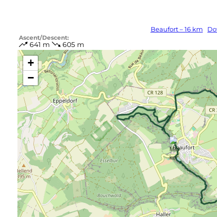
Beaufort – 16 km
Do
Ascent/Descent:
641 m
605 m
+
−